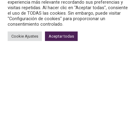
experiencia más relevante recordando sus preferencias y
visitas repetidas. Al hacer clic en "Aceptar todas", consiente
el uso de TODAS las cookies. Sin embargo, puede visitar
C/ SAN JUAN, 2
"Configuración de cookies" para proporcionar un
consentimiento controlado.
C/ San Juan, 2
Cookie Ajustes
Aceptar todas
30201 CARTAGENA
Tel : 968 52 13 47