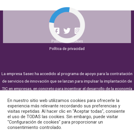
Política de Cookies
Política de privacidad
La empresa 5asec ha accedido al programa de apoyo para la contratación
de servicios de innovación que se lanzan para impulsar la implantación de
TIC en empresas, en concreto para incentivar el desarrollo de la economía
digital, incluyendo el comercio electrónico para la competitividad y la
En nuestro sitio web utilizamos cookies para ofrecerle la
internacionalización de la empresa.
experiencia más relevante recordando sus preferencias y
visitas repetidas. Al hacer clic en "Aceptar todas", consiente
el uso de TODAS las cookies. Sin embargo, puede visitar
Este programa ha sido cofinanciado en un 80% con fondos FEDER.
"Configuración de cookies" para proporcionar un
consentimiento controlado.